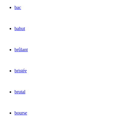
bac
bahut
brûlant
bristée
brutal
bourse