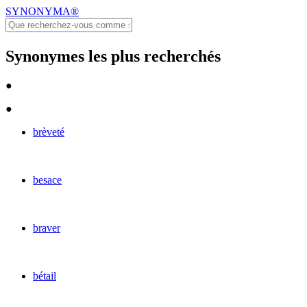
SYNONYMA®
Synonymes les plus recherchés
●
●
brèveté
besace
braver
bétail